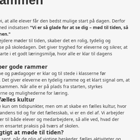
sammen
i, at alle elever får den bedst mulige start på dagen. Derfor
 med indsatsen
"Vi er så glade for at se dig – mød til tiden, så
men."
dere møder til tiden, skaber det en rolig, tydelig og
e på skoledagen. Det giver tryghed for eleverne og sikrer, at
te i et godt læringsmiljø, hvor alle er klar til dagens
aber gode rammer
rne og pædagoger er klar og til stede i klasserne før
 Det giver eleverne en tydelig ramme og et klart signal om, at
ammen. Når alle er på plads fra starten, styrkes
erne og mulighederne for læring.
lles kultur
 kun om tidspunkter, men om at skabe en fælles kultur, hvor
nandens tid og for det fællesskab, vi er en del af. Vi arbejder
r til både elever og medarbejdere, så alle ved, hvad der
en ensartet praksis på tværs af skolen.
gtigt at møde til tiden?
ent, går de glip af vigtige beskeder, fælles aktiviteter og