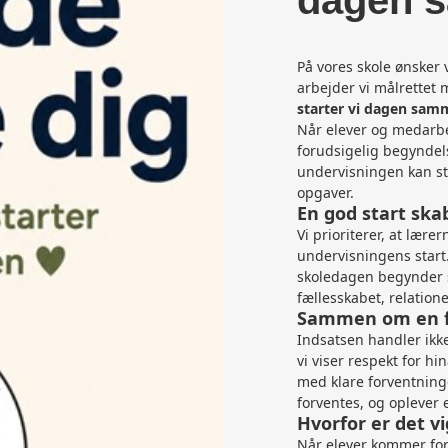
dagen 
På vores skole ønsker v
arbejder vi målrettet
starter vi dagen sam
Når elever og medarbej
forudsigelig begyndels
undervisningen kan star
opgaver.
En god start sk
Vi prioriterer, at lære
undervisningens start.
skoledagen begynder s
fællesskabet, relation
Sammen om en fæ
Indsatsen handler ikke
vi viser respekt for hi
med klare forventninge
forventes, og oplever 
Hvorfor er det vi
Når elever kommer for s