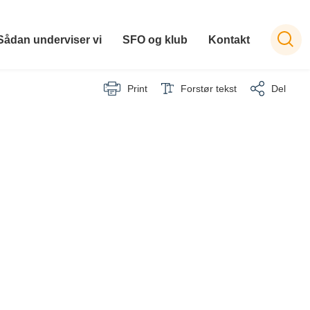
Sådan underviser vi
SFO og klub
Kontakt
Print
Forstør tekst
Del