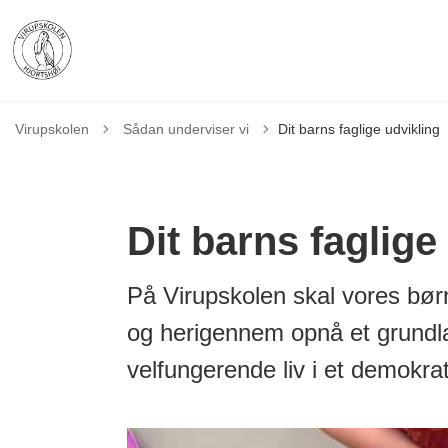
Tilbage til
Virupskolen
Sådan underviser vi
Dit barns faglige udvikling
Dit barns faglige
På Virupskolen skal vores børn
og herigennem opnå et grundlag
velfungerende liv i et demokra