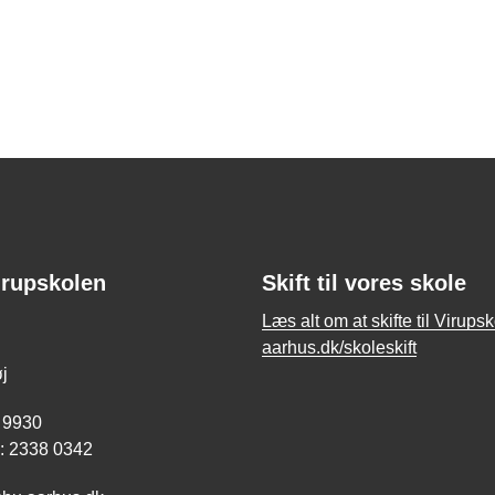
irupskolen
Skift til vores skole
Læs alt om at skifte til Virups
aarhus.dk/skoleskift
j
 9930
O: 2338 0342