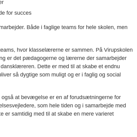
er
de for succes
marbejder. Både i faglige teams for hele skolen, men
eteams, hvor klasselærerne er sammen. På Virupskolen
rgang er det pædagogerne og lærerne der samarbejder
 dansklæreren. Dette er med til at skabe et endnu
iver så dygtige som muligt og er i faglig og social
vi også at bevægelse er en af forudsætningerne for
elsesvejledere, som hele tiden og i samarbejde med
te er samtidig med til at skabe en mere varieret