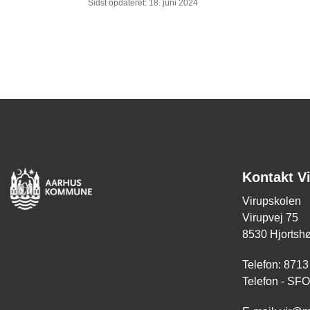
Sidst opdateret: 18. juni 2024
Kontakt V
Virupskolen
Virupvej 75
8530 Hjortshø
Telefon: 8713
Telefon - SF