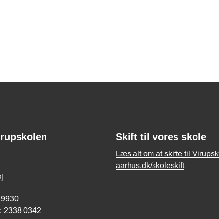
irupskolen
Skift til vores skole
Læs alt om at skifte til Virups
aarhus.dk/skoleskift
j
 9930
O: 2338 0342