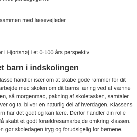
e sammen med læsevejleder
i Hjortshøj i et 0-100 års perspektiv
et barn i indskolingen
. klasse handler især om at skabe gode rammer for dit
arbejde med skolen om dit barns læring ved at vænne
dagen, så morgenmad, pakning af skoletasken, samtaler
er og tal bliver en naturlig del af hverdagen. Klassens
barn har det godt og kan lære. Derfor handler din rolle
få skabt et godt forældresamarbejde omkring klassen.
sen gør skoledagen tryg og forudsigelig for børnene.