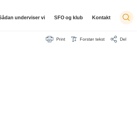
Sådan underviser vi
SFO og klub
Kontakt
Print
Forstør tekst
Del