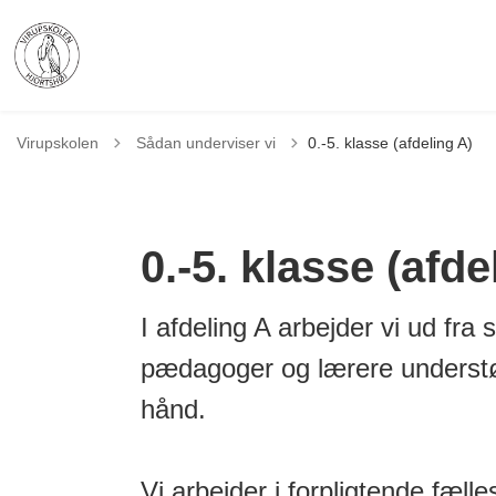
Tilbage til
Virupskolen
Sådan underviser vi
0.-5. klasse (afdeling A)
0.-5. klasse (afde
I afdeling A arbejder vi ud fr
pædagoger og lærere understøtt
hånd.
Vi arbejder i forpligtende fæl