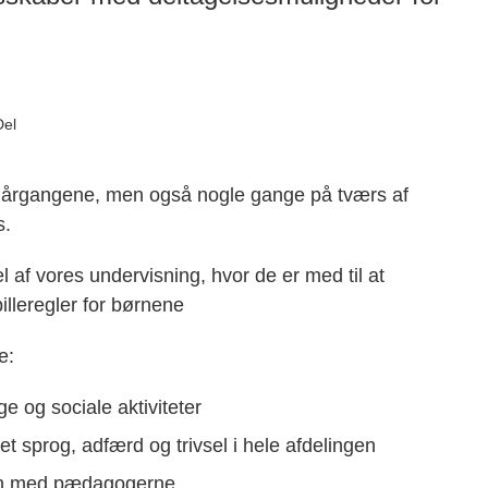
Del
af årgangene, men også nogle gange på tværs af
s.
 af vores undervisning, hvor de er med til at
illeregler for børnene
e:
e og sociale aktiviteter
 sprog, adfærd og trivsel i hele afdelingen
en med pædagogerne