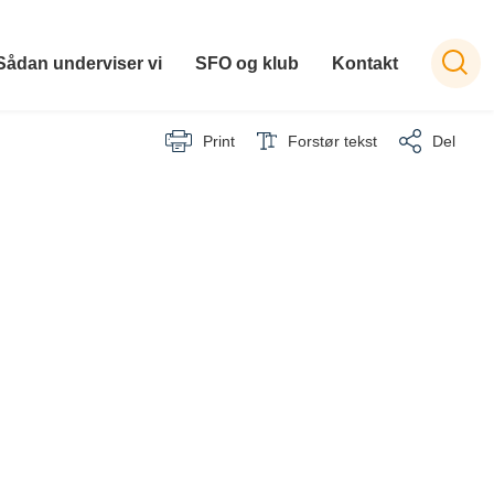
Sådan underviser vi
SFO og klub
Kontakt
Print
Forstør tekst
Del