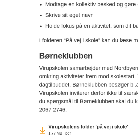
Modtage en kollektiv besked og gøre
Skrive sit eget navn
Holde fokus på en aktivitet, som dit ba
I folderen “På vej i skole” kan du læse 
Børneklubben
Virupskolen samarbejder med Nordbyern
omkring aktiviteter frem mod skolestart
dagtilbuddet. Børneklubben besøger bl.a.
Virupskolen inviterer derfor ikke til sær
du spørgsmål til Børneklubben skal du 
2067 2746.
Virupskolens folder 'på vej i skole'
1,77 MB
pdf