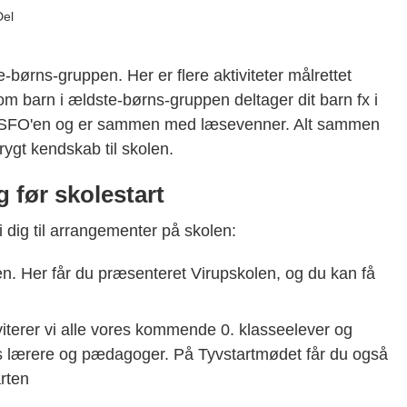
Del
e-børns-gruppen. Her er flere aktiviteter målrettet
om barn i ældste-børns-gruppen deltager dit barn fx i
 SFO'en og er sammen med læsevenner. Alt sammen
trygt kendskab til skolen.
 før skolestart
vi dig til arrangementer på skolen:
aften. Her får du præsenteret Virupskolen, og du kan få
nviterer vi alle vores kommende 0. klasseelever og
es lærere og pædagoger. På Tyvstartmødet får du også
rten