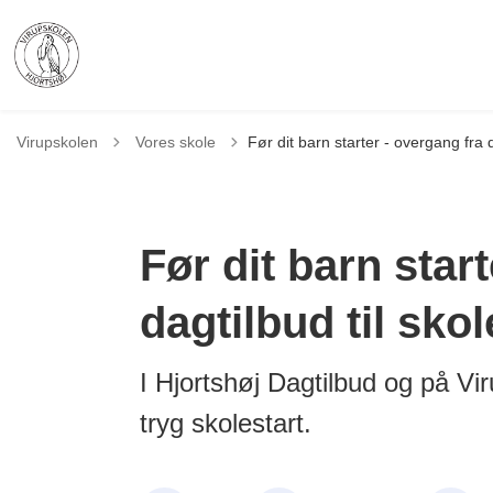
Tilbage til
Virupskolen
Vores skole
Før dit barn starter - overgang fra d
Før dit barn star
dagtilbud til skol
I Hjortshøj Dagtilbud og på V
tryg skolestart.